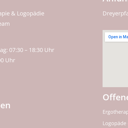
rapie & Logopädie
Dreyerpf
Team
g: 07:30 – 18:30 Uhr
00 Uhr
Offene
ien
Ergothera
Logopäde 